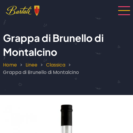
Salta
al
contenuto
principale
Grappa di Brunello di
Montalcino
Home
Linee
Classica
Briciole
Grappa di Brunello di Montalcino
di
pane