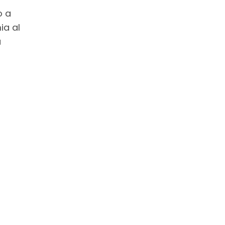
o a
ia al
a