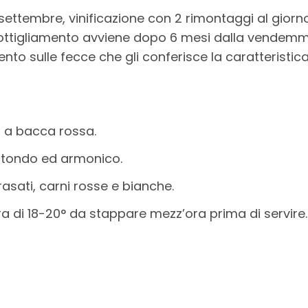
ettembre, vinificazione con 2 rimontaggi al giorn
bottigliamento avviene dopo 6 mesi dalla vendemm
ento sulle fecce che gli conferisce la caratteristic
a a bacca rossa.
otondo ed armonico.
sati, carni rosse e bianche.
a di 18-20° da stappare mezz’ora prima di servire.