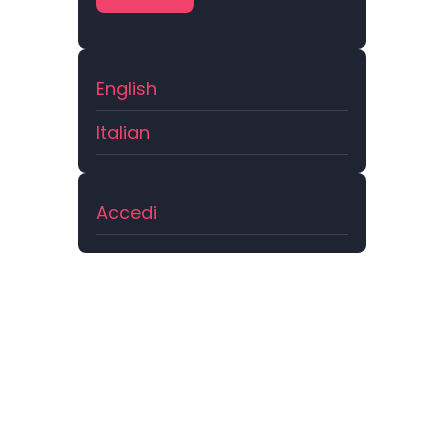
English
Italian
Menu
Accedi
profilo
utente