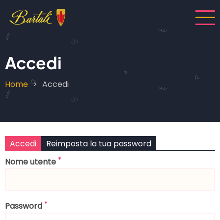
Salta
al
contenuto
principale
Accedi
Home
Accedi
Briciole
di
pane
Accedi
Reimposta la tua password
Schede
Nome utente
primarie
Password