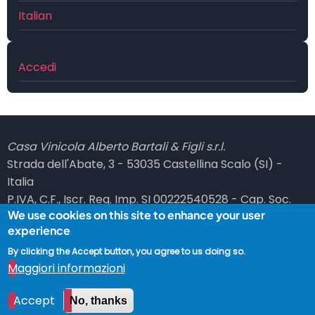
Italian
Menu
Accedi
profilo
utente
Casa Vinicola Alberto Bartali & Figli s.r.l.
Strada dell'Abate, 3 - 53035 Castellina Scalo (SI) -
Italia
P.IVA, C.F., Iscr. Reg. Imp. SI 00222540528 - Cap. Soc.
We use cookies on this site to enhance your user
101100,00 i.v. - REA SI 66036
experience
PEC: bartali at legalmail dot it
By clicking the Accept button, you agree to us doing so.
© 2026 Vinicola Bartali, All rights reserved.
Maggiori informazioni
Accept
No, thanks