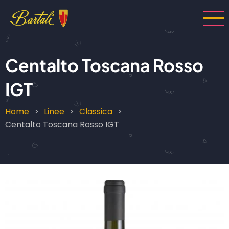
Salta
al
contenuto
principale
Centalto Toscana Rosso
IGT
Home
Linee
Classica
Briciole
Centalto Toscana Rosso IGT
di
pane