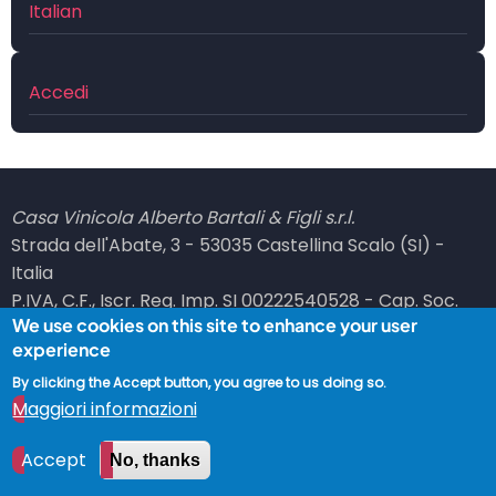
Italian
Menu
Accedi
profilo
utente
Casa Vinicola Alberto Bartali & Figli s.r.l.
Strada dell'Abate, 3 - 53035 Castellina Scalo (SI) -
Italia
P.IVA, C.F., Iscr. Reg. Imp. SI 00222540528 - Cap. Soc.
We use cookies on this site to enhance your user
101100,00 i.v. - REA SI 66036
experience
PEC: bartali at legalmail dot it
By clicking the Accept button, you agree to us doing so.
© 2026 Vinicola Bartali, All rights reserved.
Maggiori informazioni
Accept
No, thanks