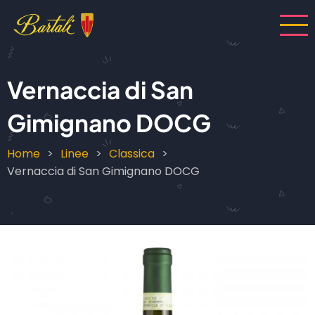
Salta
al
contenuto
principale
Vernaccia di San
Gimignano DOCG
Home
Linee
Classica
Briciole
Vernaccia di San Gimignano DOCG
di
pane